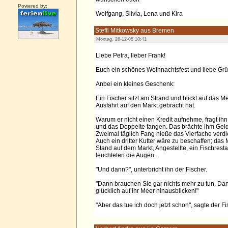
Powered by:
Wolfgang, Silvia, Lena und Kira
Steffi Mitkowsky aus Bremen
Montag, 26-12-05 10:41
Liebe Petra, lieber Frank!
Euch ein schönes Weihnachtsfest und liebe Grü
Anbei ein kleines Geschenk:
Ein Fischer sitzt am Strand und blickt auf das 
Ausfahrt auf den Markt gebracht hat.
Warum er nicht einen Kredit aufnehme, fragt ihn
und das Doppelte fangen. Das brächte ihm Geld 
Zweimal täglich Fang hieße das Vierfache verdi
Auch ein dritter Kutter wäre zu beschaffen; das
Stand auf dem Markt, Angestellte, ein Fischrest
leuchteten die Augen.
"Und dann?", unterbricht ihn der Fischer.
"Dann brauchen Sie gar nichts mehr zu tun. Da
glücklich auf ihr Meer hinausblicken!"
"Aber das tue ich doch jetzt schon", sagte der Fi