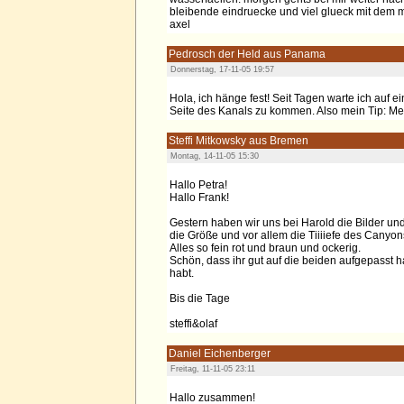
bleibende eindruecke und viel glueck mit dem mo
axel
Pedrosch der Held aus Panama
Donnerstag, 17-11-05 19:57
Hola, ich hänge fest! Seit Tagen warte ich auf e
Seite des Kanals zu kommen. Also mein Tip: Me
Steffi Mitkowsky aus Bremen
Montag, 14-11-05 15:30
Hallo Petra!
Hallo Frank!
Gestern haben wir uns bei Harold die Bilder u
die Größe und vor allem die Tiiiiefe des Canyon
Alles so fein rot und braun und ockerig.
Schön, dass ihr gut auf die beiden aufgepasst
habt.
Bis die Tage
steffi&olaf
Daniel Eichenberger
Freitag, 11-11-05 23:11
Hallo zusammen!