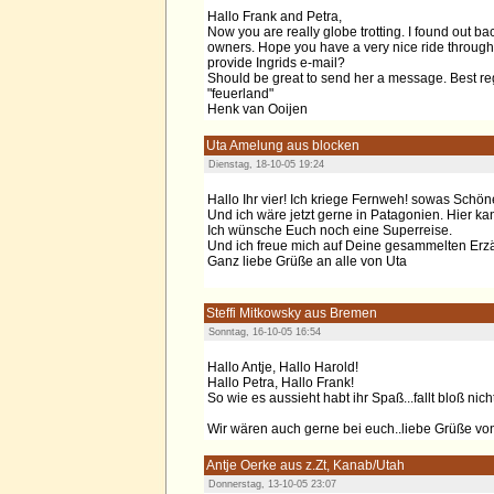
Hallo Frank and Petra,
Now you are really globe trotting. I found out b
owners. Hope you have a very nice ride through
provide Ingrids e-mail?
Should be great to send her a message. Best re
"feuerland"
Henk van Ooijen
Uta Amelung aus blocken
Dienstag, 18-10-05 19:24
Hallo Ihr vier! Ich kriege Fernweh! sowas Schöne
Und ich wäre jetzt gerne in Patagonien. Hier kan
Ich wünsche Euch noch eine Superreise.
Und ich freue mich auf Deine gesammelten Erzäh
Ganz liebe Grüße an alle von Uta
Steffi Mitkowsky aus Bremen
Sonntag, 16-10-05 16:54
Hallo Antje, Hallo Harold!
Hallo Petra, Hallo Frank!
So wie es aussieht habt ihr Spaß...fallt bloß nicht 
Wir wären auch gerne bei euch..liebe Grüße von 
Antje Oerke aus z.Zt, Kanab/Utah
Donnerstag, 13-10-05 23:07