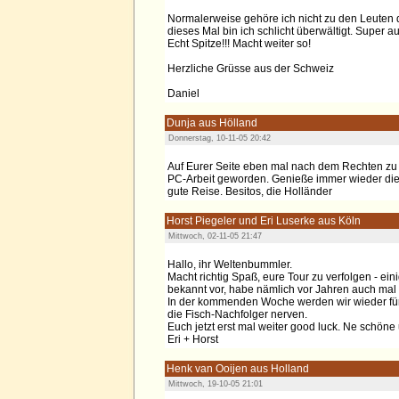
Normalerweise gehöre ich nicht zu den Leuten
dieses Mal bin ich schlicht überwältigt. Super
Echt Spitze!!! Macht weiter so!
Herzliche Grüsse aus der Schweiz
Daniel
Dunja aus Hölland
Donnerstag, 10-11-05 20:42
Auf Eurer Seite eben mal nach dem Rechten zu s
PC-Arbeit geworden. Genieße immer wieder die
gute Reise. Besitos, die Holländer
Horst Piegeler und Eri Luserke aus Köln
Mittwoch, 02-11-05 21:47
Hallo, ihr Weltenbummler.
Macht richtig Spaß, eure Tour zu verfolgen - ei
bekannt vor, habe nämlich vor Jahren auch ma
In der kommenden Woche werden wir wieder für
die Fisch-Nachfolger nerven.
Euch jetzt erst mal weiter good luck. Ne schön
Eri + Horst
Henk van Ooijen aus Holland
Mittwoch, 19-10-05 21:01