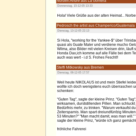
Norbert Andre aus La Gomera
Donnerstag, 15-12-05 13:33
Hola! Viele Grüße aus der alten Heimat... Norbe
Pedrosch the artist aus Champerico/Guatemala
Dienstag, 13-12-05 22:13
Si Hola, "working for the Yankee-$" über Trinidad 
quasi als Guate Maler und verdiene mucho Geld 
Wilma, also Bilder mit vielen Kreisen drin, läuf
Honda Dax,ich komme auf alle Fälle bei dem Teil
auch was wert - i.d S. Frohes Fescht!!
Steffi Mitkowsky aus Bremen
Dienstag, 06-12-05 17:57
Weil heute NIKOLAUS ist und mein Stiefel leider 
wollte ich doch wenigstens euch überraschen u
schenken:
"Guten Tag", sagte der kleine Prinz. "Guten Tag"
wirksamen, durststillenden Pillen. Man schluck
Bedürfnis mehr, zu trinken. "Warum verkaufst du 
Zeitersparnis. Man spart dreiundfünfzig Minute
53 Minuten?" "Man macht damit, was man will." 
sagte der kleine Prinz, "würde ich ganz gemächl
fröhliche Fahrerei