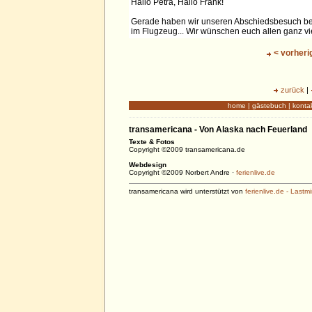
Hallo Petra, Hallo Frank!
Gerade haben wir unseren Abschiedsbesuch bei 
im Flugzeug... Wir wünschen euch allen ganz vi
< vorheri
zurück
|
home
|
gästebuch
|
konta
transamericana - Von Alaska nach Feuerland
Texte & Fotos
Copyright ©2009 transamericana.de
Webdesign
Copyright ©2009 Norbert Andre ·
ferienlive.de
transamericana wird unterstützt von
ferienlive.de - Las