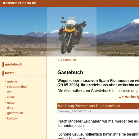
transamericana.de
gästebuch
gästebuch
Gästebuch
home
Wegen einer massiven Spam-Flut muessen wir 
·
galerie
(29.05.2006). Ihr erreicht uns aber weiterhin 
·
reiseberichte
Die Alternative zum Gaestebuch heisst also ab je
·
wir
< vorheri
·
route
·
moto
Wolfgang Zimmer aus Dillingen/Saar
·
tipps
Dienstag, 27-12-05 20:47
·
gästebuch
·
kontakt
Nach längerer Zeit haben wir mal wieder bei euc
beneiden euch.
Schöne Grüße, hoffentlich hattet ihr eine besi
wünschen euch