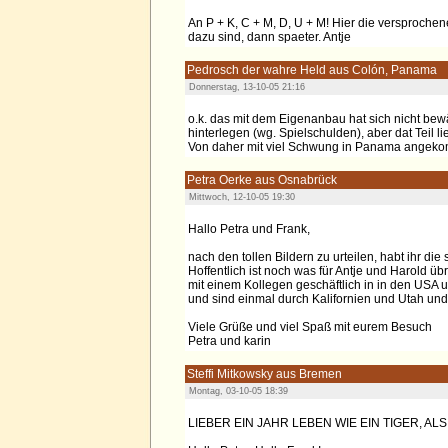
An P + K, C + M, D, U + M! Hier die versproche
dazu sind, dann spaeter. Antje
Pedrosch der wahre Held aus Colón, Panama
Donnerstag, 13-10-05 21:16
o.k. das mit dem Eigenanbau hat sich nicht be
hinterlegen (wg. Spielschulden), aber dat Teil l
Von daher mit viel Schwung in Panama angekom
Petra Oerke aus Osnabrück
Mittwoch, 12-10-05 19:30
Hallo Petra und Frank,
nach den tollen Bildern zu urteilen, habt ihr 
Hoffentlich ist noch was für Antje und Harold üb
mit einem Kollegen geschäftlich in in den USA
und sind einmal durch Kalifornien und Utah un
Viele Grüße und viel Spaß mit eurem Besuch
Petra und karin
Steffi Mitkowsky aus Bremen
Montag, 03-10-05 18:39
LIEBER EIN JAHR LEBEN WIE EIN TIGER, ALS