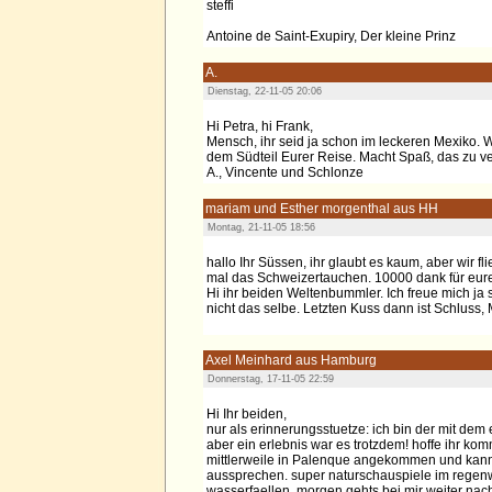
steffi
Antoine de Saint-Exupiry, Der kleine Prinz
A.
Dienstag, 22-11-05 20:06
Hi Petra, hi Frank,
Mensch, ihr seid ja schon im leckeren Mexiko. W
dem Südteil Eurer Reise. Macht Spaß, das zu ver
A., Vincente und Schlonze
mariam und Esther morgenthal aus HH
Montag, 21-11-05 18:56
hallo Ihr Süssen, ihr glaubt es kaum, aber wir fl
mal das Schweizertauchen. 10000 dank für eure P
Hi ihr beiden Weltenbummler. Ich freue mich ja 
nicht das selbe. Letzten Kuss dann ist Schluss,
Axel Meinhard aus Hamburg
Donnerstag, 17-11-05 22:59
Hi Ihr beiden,
nur als erinnerungsstuetze: ich bin der mit dem
aber ein erlebnis war es trotzdem! hoffe ihr ko
mittlerweile in Palenque angekommen und kann
aussprechen. super naturschauspiele im regenwa
wasserfaellen. morgen gehts bei mir weiter na